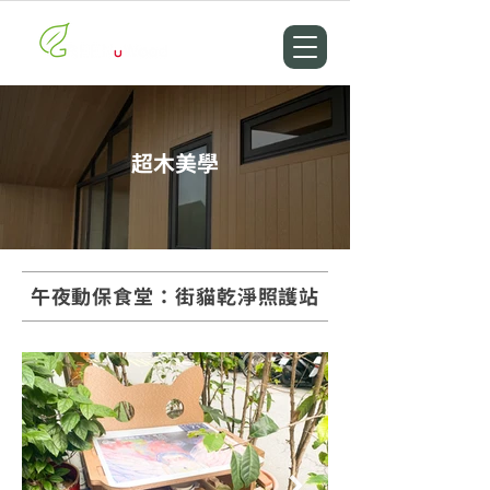
超木美學
午夜動保食堂：街貓乾淨照護站