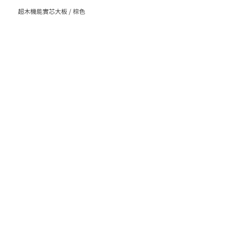
超木機能實芯大板 / 棕色
< Back
粉絲專頁
聯絡我們