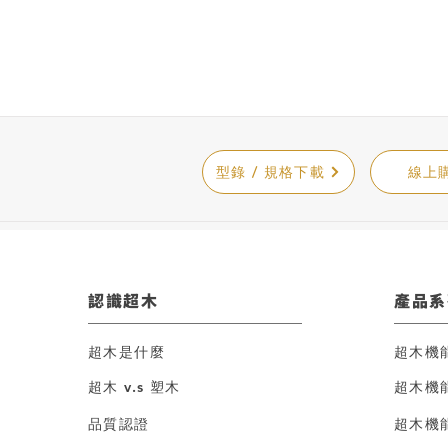
型錄 / 規格下載
線上
​認識超木
產品系
超木是什麼
超木機
超木 v.s 塑木
超木機
品質認證
超木機