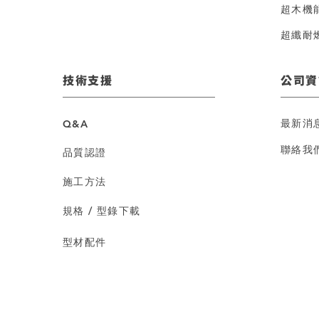
超木機
超纖耐
技術支援
公司資
最新消
Q&A
聯絡我
品質認證
施工方法
規格 / 型錄下載
型材配件