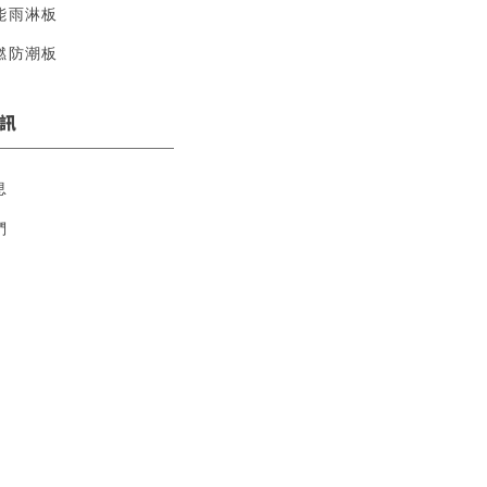
能雨淋板
燃防潮板
訊
息
們