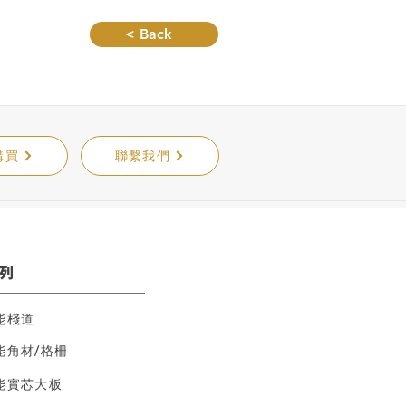
< Back
購買
聯繫我們
列
能棧道
能角材/格柵
能實芯大板