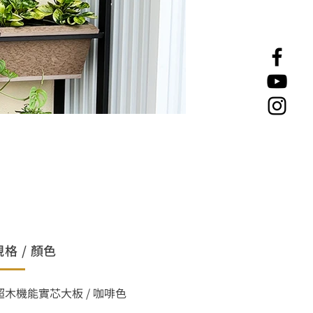
規格 / 顏色
超木機能實芯大板 / 咖啡色