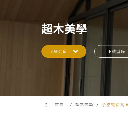
超木美學
了解更多
下載型錄
首頁
超木美學
/
/
永續環保蔬