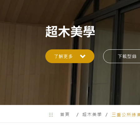
超木美學
了解更多
下載型錄
首頁
超木美學
/
/
三重公所綠