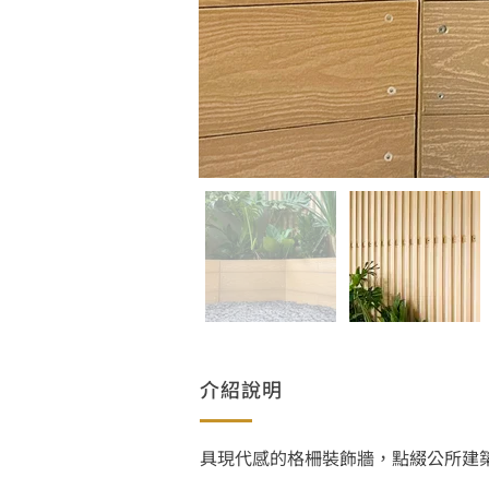
介紹說明
具現代感的格柵裝飾牆，點綴公所建