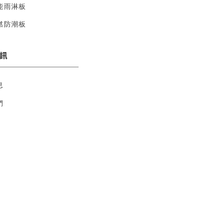
能雨淋板
燃防潮板
訊
息
們