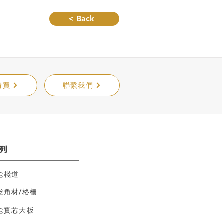
< Back
購買
聯繫我們
列
能棧道
能角材/格柵
能實芯大板