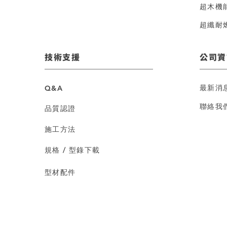
超木機
超纖耐
技術支援
公司資
最新消
Q&A
聯絡我
品質認證
施工方法
規格 / 型錄下載
型材配件