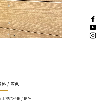
規格 / 顏色
超木機能格柵 / 棕色