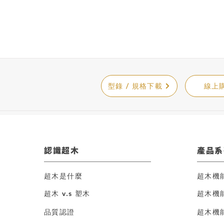
型錄 / 規格下載
線上
​認識超木
產品系
超木是什麼
超木機
超木 v.s 塑木
超木機
品質認證
超木機