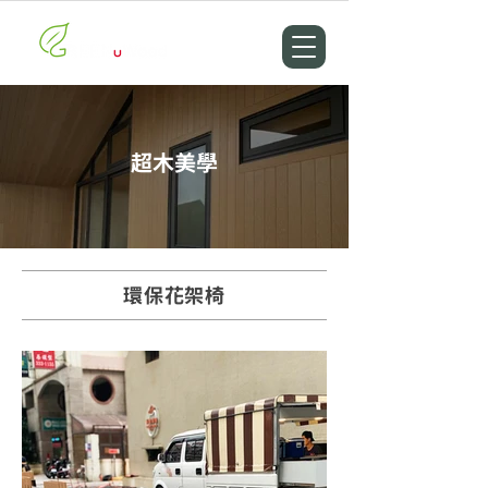
超木美學
環保花架椅