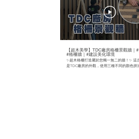
【超木美學】TDC廠房格柵景觀牆｜
#格柵牆｜#建設美化環境
✨超木格柵打造屬於您獨一無二的牆！✨ 這次改造的
是TDC廠房的外觀，使用三種不同的顏色拼
的風味，以流動的設計為主體，將原本的牆
色彩使他變得豐富而不枯燥乏味。 超木是一種科技纖
維木，具有溫潤質樸的實木外觀與觸感，不
用100%再生回收料製作，且美觀又防水耐
雨。超木不含甲醛、塑化劑、重金屬，安全
造一個無毒又環保的環境。 想要改善現在的環境嗎？
選用超木就對了！快來和我們聯絡吧💬 ☎ (02) 2
8685｜✉ service@unigreentek.com.tw
━━━━━━━━━━━━━━━━━━━ 官方網站：
https://greenuwood.com/ Facebook：
https://www.facebook.com/greenuwood In
https://www.instagram.com/greenuwood/
━━━━━━━━━━━━━━━━━━━ #超木格柵 #建築