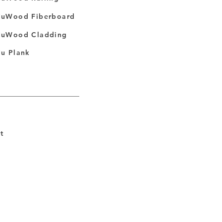
uWood Fiberboard
uWood Cladding
u Plank
t