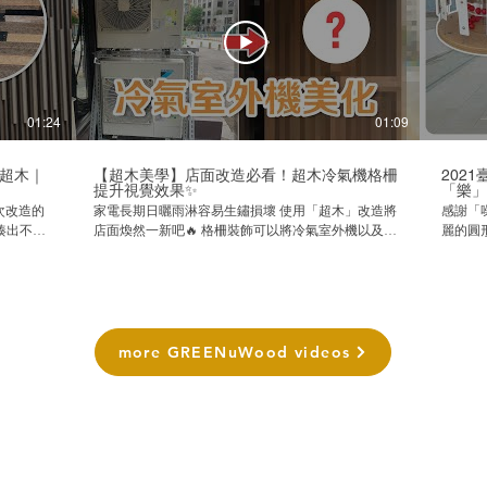
01:24
01:09
#超木｜
【超木美學】店面改造必看！超木冷氣機格柵
202
提升視覺效果✨
「樂」
家電長期日曬雨淋容易生鏽損壞 使用「超木」改造將
感謝「
湊出不同
店面煥然一新吧🔥 格柵裝飾可以將冷氣室外機以及管
麗的圓
面添加了
線遮蔽 不僅美觀且能延長電器壽命😍✨ 做成門扇設
1/24
計使用上也更加便利！ - 採用「超」乎想像的新材料
我們來回顧一
僅環保使
開發「耐」用環保的新產品 實現「綠」色循環經濟 #
木」製
濕不怕下
超木的特色🌱 🔹環保耐用是仿木類的第一首選👑 🔹
水耐濕
無毒！打
減少現有林木濫墾及塑膠廢棄物汙染的問題 🔹防水且
毒！ 超木與您共同打造藝術美學《一團合「樂」》🎨
不怕蟲蛀💧 🔹獲得健康綠建材E1等級認證👍 🔹通過
━━━━━
more GREENuWood videos
785 -
SGS檢測：不含甲醛、TVOC、 🔹塑化劑、八大重金
2785 - 
屬，安全無毒！ 看更多超木影片訂閱➡
網｜http
https://www.youtube.com/channel/UCv_1uD_FUvqKWPxMB0dLsgQ
https:
了解詳情，立即聯絡我們💬 ☎ (02) 2785 - 8685｜✉
https://
stagram：
service@unigreentek.com.tw
木種 #
━━━━━━━━━━━━━━━━━━━ 官方網站：
━━━━━━
美化 #景觀
https://greenuwood.com/ Facebook：