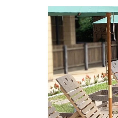
牆設計 #廠房改造 #室外設計 #空間美學 #色
格柵設計 #現代建築 #室內外設計