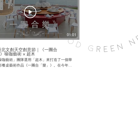
01:01
1臺北文創天空創意節｜《一團合
【超木美學】超木公園椅誕
》噪咖藝術 × 超木
標，打造休閒舒適空間
噪咖藝術」團隊選用「超木」來打造了一個華
超木進軍到苗栗海濱，超木公園椅誕生！
形餐桌藝術作品《一團合「樂」》。在今年
苑裡心雕居旁的處所 在這裡可
-2/16於高雄文創新地標棧貳庫KW2完美落幕！讓
休閒舒適的好時光 也靠近苑裡
下這個作品吧✨ 使用循環新材料「超
能去海邊走走 使用循環新材料「超木」製作的公園
作的齒輪與餐盤，不僅在戶外不怕下雨天，防
椅，不僅在戶外不怕下雨天，防
不腐不壞，且不含甲醛塑化劑重金屬，安全無
不含甲醛塑化劑重金屬，安全無毒！ 了解詳
聯絡我們💬 ☎ (02) 2785 - 8685
━━━━━━━━━━━━━━ 【聯絡方式】 電話 ➼ (02)
service@unigreentek.com.tw
8685 信箱 ➼ service@unigreentek.com.tw 官
━━━━━━━━━━━━━━━━━━━ 官
s://greenuwood.com/ Facebook｜
https://greenuwood.com/ Fac
//www.facebook.com/greenuwood Instagram｜
https://www.facebook.com/gre
www.instagram.com/greenuwood/ #超木 #新
https://www.instagram.com/gr
循環新材料 #GREENuWood
━━━━━━━━━━━━━━━━━━━ #
━━━━━━━━━━━━━
閒空間 #苑裡海堤 #放鬆時光 #戶
超木設計 #公園椅 #苗栗旅遊