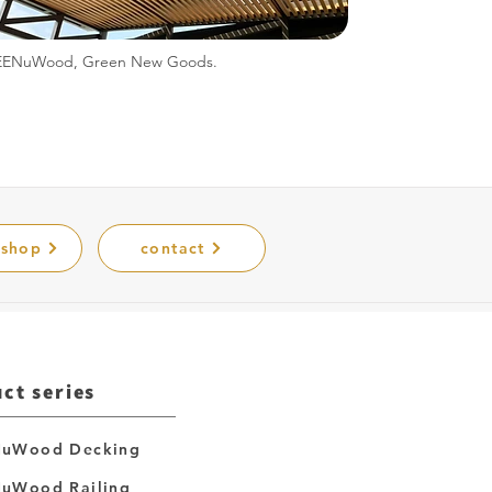
ENuWood, Green New Goods.
 shop
contact
ct series
uWood Decking
uWood Railing