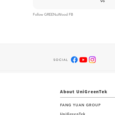
Follow GREENuWood FB
SOCIAL
About UniGreenTek
FANG YUAN GROUP
UniGreenTek