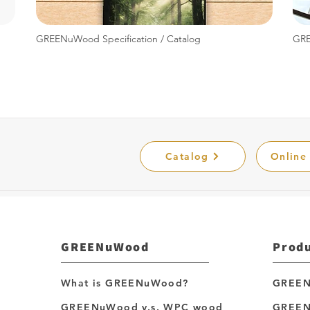
GREENuWood Specification / Catalog
GRE
Catalog
Online
GREENuWood
Produ
What is GREENuWood?
GREEN
GREENuWood v.s. WPC wood
GREEN