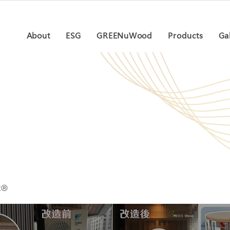
About
ESG
GREENuWood
Products
Ga
木®